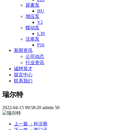
尿素泵
HU
增压泵
V2
蠕动泵
L39
活塞泵
P16
新闻资讯
公司动态
行业资讯
诚聘英才
留言中心
联系我们
瑞尔特
2022-04-15 09:58:20
admin
50
上一篇
：科沃斯
下一篇
：西门子