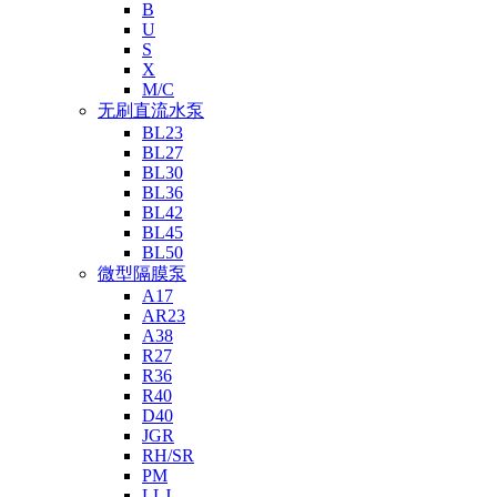
B
U
S
X
M/C
无刷直流水泵
BL23
BL27
BL30
BL36
BL42
BL45
BL50
微型隔膜泵
A17
AR23
A38
R27
R36
R40
D40
JGR
RH/SR
PM
LLJ