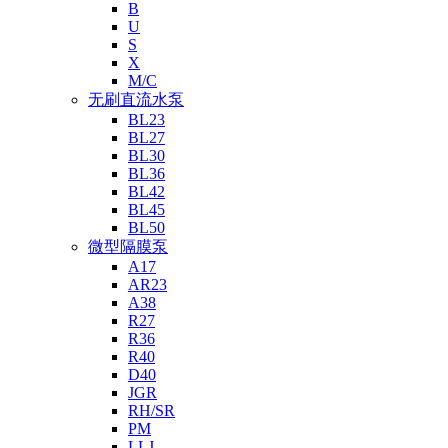
B
U
S
X
M/C
无刷直流水泵
BL23
BL27
BL30
BL36
BL42
BL45
BL50
微型隔膜泵
A17
AR23
A38
R27
R36
R40
D40
JGR
RH/SR
PM
LLJ