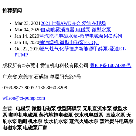
推荐新闻
Mar 23, 2021
2021上海AWE展会 爱迪在现场
Mar 04, 2020
自动喷雾消毒器,电磁泵,微型水泵
Jan 14, 2020
​蒸汽拖把电磁水泵-微型电磁泵M/E系列
Jan 14, 2020
抽油烟机 微型电磁泵F-CQC
Oct 22, 2019
燃气灶气化壁挂炉新能源甲醇泵-爱迪ET-
PUMP
版权所有©东莞市爱迪机电科技有限公司
粤ICP备14074389号
广东省 东莞市 石碣镇 单屋阳光路5号
0769-8877 8005 / 136 8660 8208
wilson@et-pump.com
主营:
电磁泵 微型电磁泵 微型隔膜泵 无刷直流水泵 微型水
泵 咖啡机电磁泵 蒸汽地拖电磁泵 饮水机电磁泵 直流水泵 无
刷水泵 咖啡机水泵 饮水机水泵 蒸汽火锅水泵 蒸汽熨斗电磁泵
电磁水泵 电磁泵厂家