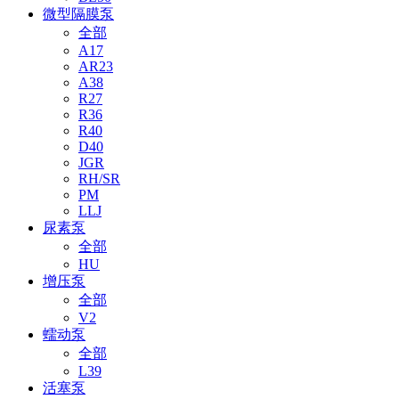
微型隔膜泵
全部
A17
AR23
A38
R27
R36
R40
D40
JGR
RH/SR
PM
LLJ
尿素泵
全部
HU
增压泵
全部
V2
蠕动泵
全部
L39
活塞泵