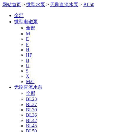
网站首页
>
微型水泵
>
无刷直流水泵
>
BL50
全部
微型电磁泵
全部
M
E
F
H
HF
B
U
S
X
M/C
无刷直流水泵
全部
BL23
BL27
BL30
BL36
BL42
BL45
BL50