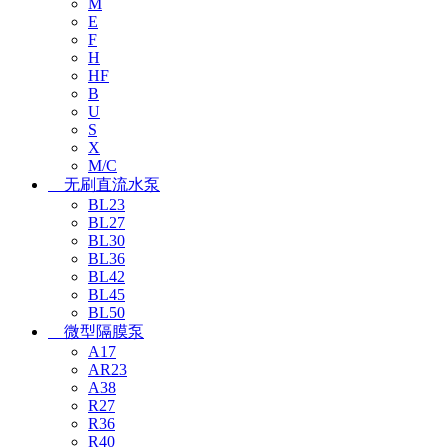
M
E
F
H
HF
B
U
S
X
M/C
无刷直流水泵
BL23
BL27
BL30
BL36
BL42
BL45
BL50
微型隔膜泵
A17
AR23
A38
R27
R36
R40