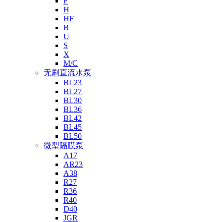
F
H
HF
B
U
S
X
M/C
无刷直流水泵
BL23
BL27
BL30
BL36
BL42
BL45
BL50
微型隔膜泵
A17
AR23
A38
R27
R36
R40
D40
JGR