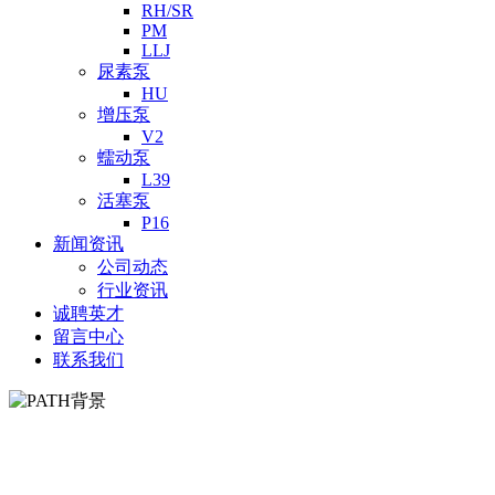
RH/SR
PM
LLJ
尿素泵
HU
增压泵
V2
蠕动泵
L39
活塞泵
P16
新闻资讯
公司动态
行业资讯
诚聘英才
留言中心
联系我们
BL50