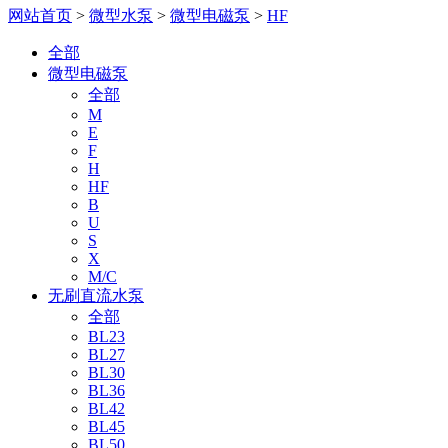
网站首页
>
微型水泵
>
微型电磁泵
>
HF
全部
微型电磁泵
全部
M
E
F
H
HF
B
U
S
X
M/C
无刷直流水泵
全部
BL23
BL27
BL30
BL36
BL42
BL45
BL50