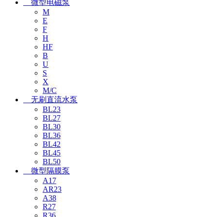
微型电磁泵
M
E
F
H
HF
B
U
S
X
M/C
无刷直流水泵
BL23
BL27
BL30
BL36
BL42
BL45
BL50
微型隔膜泵
A17
AR23
A38
R27
R36