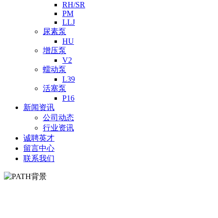
RH/SR
PM
LLJ
尿素泵
HU
增压泵
V2
蠕动泵
L39
活塞泵
P16
新闻资讯
公司动态
行业资讯
诚聘英才
留言中心
联系我们
HF