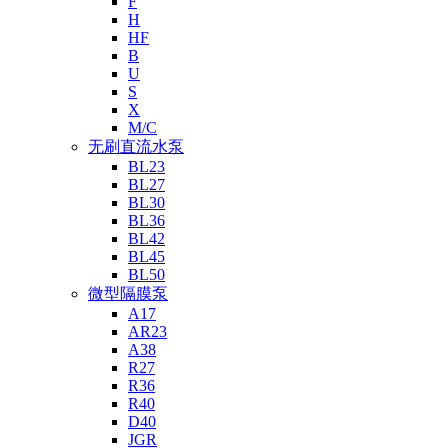
F
H
HF
B
U
S
X
M/C
无刷直流水泵
BL23
BL27
BL30
BL36
BL42
BL45
BL50
微型隔膜泵
A17
AR23
A38
R27
R36
R40
D40
JGR