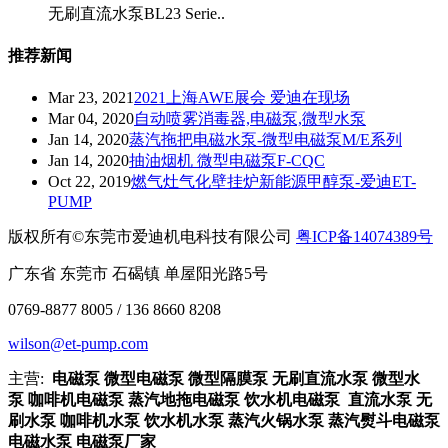
无刷直流水泵BL23 Serie..
推荐新闻
Mar 23, 2021
2021上海AWE展会 爱迪在现场
Mar 04, 2020
自动喷雾消毒器,电磁泵,微型水泵
Jan 14, 2020
​蒸汽拖把电磁水泵-微型电磁泵M/E系列
Jan 14, 2020
抽油烟机 微型电磁泵F-CQC
Oct 22, 2019
燃气灶气化壁挂炉新能源甲醇泵-爱迪ET-
PUMP
版权所有©东莞市爱迪机电科技有限公司
粤ICP备14074389号
广东省 东莞市 石碣镇 单屋阳光路5号
0769-8877 8005 / 136 8660 8208
wilson@et-pump.com
主营:
电磁泵 微型电磁泵 微型隔膜泵 无刷直流水泵 微型水
泵 咖啡机电磁泵 蒸汽地拖电磁泵 饮水机电磁泵 直流水泵 无
刷水泵 咖啡机水泵 饮水机水泵 蒸汽火锅水泵 蒸汽熨斗电磁泵
电磁水泵 电磁泵厂家