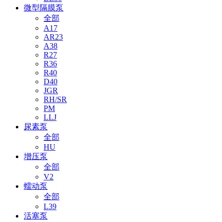
微型隔膜泵
全部
A17
AR23
A38
R27
R36
R40
D40
JGR
RH/SR
PM
LLJ
尿素泵
全部
HU
增压泵
全部
V2
蠕动泵
全部
L39
活塞泵