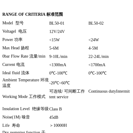
RANGE OF CRITERIA 标准范围
Model 型号
BL50-01
BL50-02
Voltagel 电压
12V/24V
Power 功率
<15W
<24W
Max Head 扬程
5-6M
4-5M
0bar Flow Rate 流量/min
9-10L/min
22-24L/min
Current 电流
<1300mA
<1700mA
Ideal fluid 流体
0℃-100℃
0℃-100℃
Ambient Temperature 环境
-20℃~60℃
温度
可连续/ 可间断工作 Continuous dutyIntermit
Working Mode 工作模式
tent service
Insulation Level 绝缘等级
Class B
Noise(1M) 噪音
45dB
Life 寿命
＞10000H
Dry pumping function 干