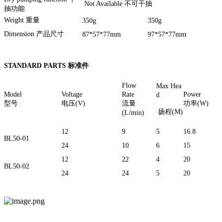
Not Available 不可干抽
抽功能
Weight 重量
350g
350g
Dimension 产品尺寸
87*57*77mm
97*57*77mm
STANDARD PARTS 标准件
Flow
Max Hea
Model
Voltage
Rate
Pow
d
型号
电压(V)
流量
功率(W)
扬程(M)
(L/min)
12
9
5
16.8
BL50-01
24
10
6
15
12
22
4
20
BL50-02
24
24
5
20