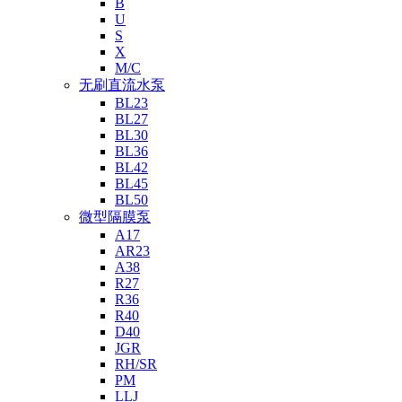
B
U
S
X
M/C
无刷直流水泵
BL23
BL27
BL30
BL36
BL42
BL45
BL50
微型隔膜泵
A17
AR23
A38
R27
R36
R40
D40
JGR
RH/SR
PM
LLJ