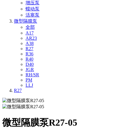
增压泵
蠕动泵
活塞泵
微型隔膜泵
全部
A17
AR23
A38
R27
R36
R40
D40
JGR
RH/SR
PM
LLJ
R27
微型隔膜泵R27-05