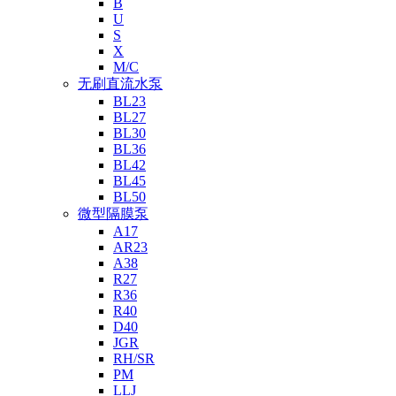
B
U
S
X
M/C
无刷直流水泵
BL23
BL27
BL30
BL36
BL42
BL45
BL50
微型隔膜泵
A17
AR23
A38
R27
R36
R40
D40
JGR
RH/SR
PM
LLJ