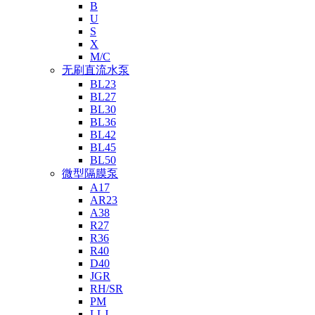
B
U
S
X
M/C
无刷直流水泵
BL23
BL27
BL30
BL36
BL42
BL45
BL50
微型隔膜泵
A17
AR23
A38
R27
R36
R40
D40
JGR
RH/SR
PM
LLJ